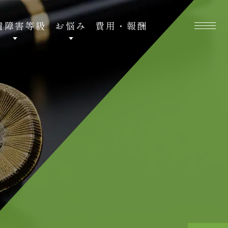
新
遺障害等級
お悩み
費用・報酬
着
情
報